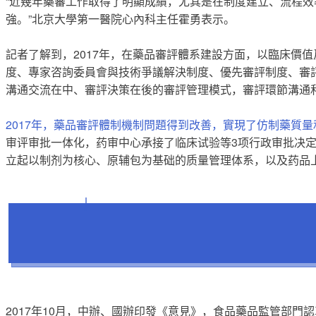
“近幾年藥審工作取得了明顯成績，尤其是在制度建立、流程
強。”北京大學第一醫院心內科主任霍勇表示。
記者了解到，2017年，在藥品審評體系建設方面，以臨床價
度、專家咨詢委員會與技術爭議解決制度、優先審評制度、審
溝通交流在中、審評決策在後的審評管理模式，審評環節溝通
2017年，藥品審評體制機制問題得到改善，實現了仿制藥質
审评审批一体化，药审中心承接了临床试验等3项行政审批决
立起以制剂为核心、原辅包为基础的质量管理体系，以及药品
2017年10月，中辦、國辦印發《意見》，食品藥品監管部