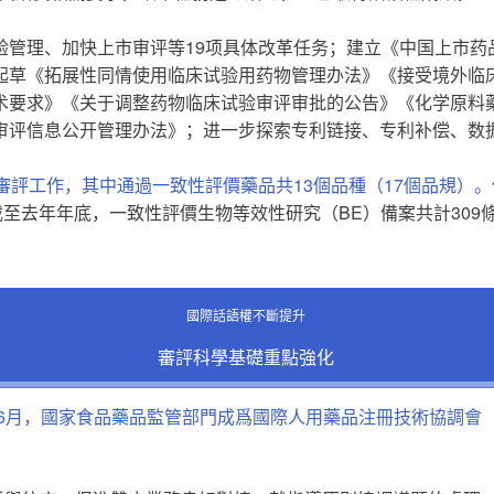
验管理、加快上市审评等19项具体改革任务；建立《中国上市药
起草《拓展性同情使用临床试验用药物管理办法》《接受境外临
术要求》《关于调整药物临床试验审评审批的公告》《化学原料
审评信息公开管理办法》；进一步探索专利链接、专利补偿、数
審評工作，其中通過一致性評價藥品共13個品種（17個品規）。
至去年年底，一致性評價生物等效性研究（BE）備案共計309條
國際話語權不斷提升
審評科學基礎重點強化
7年6月，國家食品藥品監管部門成爲國際人用藥品注冊技術協調會（