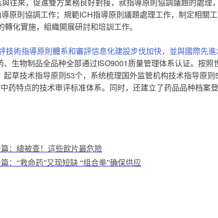
對話與往來，促進雙方業務良好對接，就指導原則協調議題的處理
際指導原則協調工作；規範ICH指導原則議題處理工作，制定相關工
的轉化實施，組織開展研討和培訓工作。
審評技術指導原則體系和審評信息化建設步伐加快，並與國際先進
生物制品全品种全部通过ISO9001质量管理体系认证。按照世界
起草技术指导原则53个，系统梳理国外监管机构技术指导原则
合中药特点的技术审评标准体系。同时，还建立了药品品种档案
一篇：總被查！這些飲片最危險
篇：“救命药”又现短缺 “组合拳”确保供应