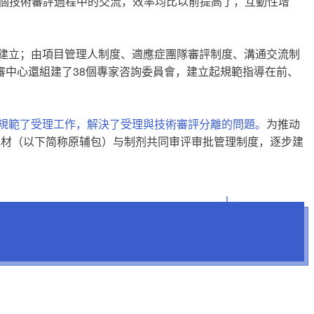
整個技術審評過程中的交流，效率均比以前提高了，互動性增
步建立；由項目管理人制度、適應症團隊審評制度、溝通交流制
中心還組建了38個專家咨詢委員會，建立起規範指導在前、
並規範了受理工作，解決了受理與技術審評分離的問題。
为推动
包材（以下简称原辅包）与制剂共同审评审批管理制度，逐步建