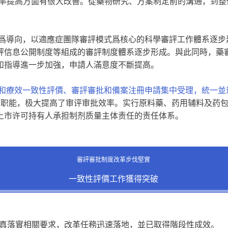
效率提高方面有很大改善。從藥物研究、方案制定前的溝通，到
值爲導向，以適應症團隊審評模式爲核心的科學審評工作體系逐
評信息公開制度等組成的審評制度體系逐步形成。與此同時，藥審
和指導進一步加強，申請人滿意度不斷提高。
量和療效一致性評價、審評審批和備案注冊申請集中受理，統一
定职能，极大提高了审评审批效率。实行原料藥、药用辅料及药
上市许可持有人承担制剂质量主体责任的责任体系。
審評審批制度改革步伐堅實
一致性評價工作獲得突破
門認真落實相關要求，改革任務迅速落地，並已取得階段性成效。