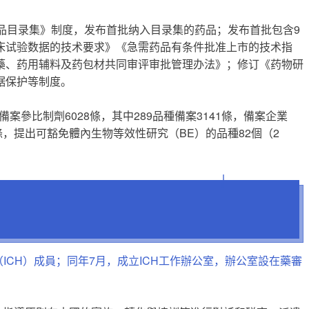
品目录集》制度，发布首批纳入目录集的药品；发布首批包含9
床试验数据的技术要求》《急需药品有条件批准上市的技术指
藥、药用辅料及药包材共同审评审批管理办法》；修订《药物研
据保护等制度。
備案參比制劑6028條，其中289品種備案3141條，備案企業
，提出可豁免體內生物等效性研究（BE）的品種82個（2
ICH）成員；同年7月，成立ICH工作辦公室，辦公室設在藥審