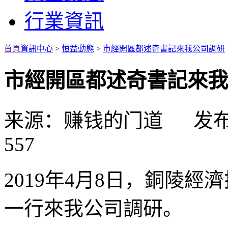
行業資訊
首頁
資訊中心
>
恒益動態
>
市經開區都述奇書記來我公司調研
市經開區都述奇書記來我
来源：赚钱的门道 发布日期
557
2019
年
4
月
8
日，銅陵經濟
一行來我公司調研。