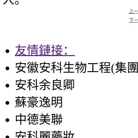
上
下一
友情鏈接：
安徽安科生物工程(集團
安科余良卿
蘇豪逸明
中德美聯
安科麗藥妝