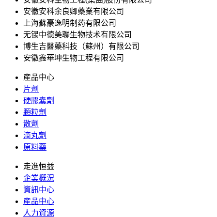
安徽安科余良卿藥業有限公司
上海蘇豪逸明制药有限公司
无锡中德美聯生物技术有限公司
博生吉醫藥科技（蘇州）有限公司
安徽鑫華坤生物工程有限公司
産品中心
片劑
硬膠囊劑
顆粒劑
散劑
滴丸劑
原料藥
走進恒益
企業概況
資訊中心
産品中心
人力資源