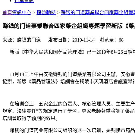
行業資訊
首頁
資訊中心
>
恒益動態
>
赚钱的门道藥業聯合四家藥企組織
赚钱的门道藥業聯合四家藥企組織專題學習新版《藥
来源：赚钱的门道 发布日期：2019-11-14 浏览量：68
新版《中华人民共和国药品管理法》已于
2019
年
8
月
26
日經
11
月
14
日上午由安徽赚钱的门道藥業有限公司主辦，安徽豐
協辦，新版《藥品管理法》培訓會在銅陵市天玑酒店會議室舉
在培训会上，五家企业的负责人、核心管理人员、主要生产
規定、法律責任”等規定進行了學習，專家老師著重強調了藥
培訓會取得了預期的效果。
赚钱的门道药业有限公司组织的这一次培训，是铜陵市药品生