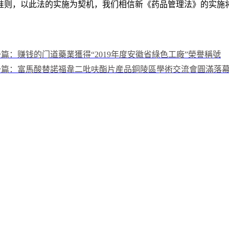
准则，以此法的实施为契机，我们相信新《药品管理法》的实施
篇：赚钱的门道藥業獲得“2019年度安徽省綠色工廠”榮譽稱號
一篇：富馬酸替諾福韋二吡呋酯片産品銅陵區學術交流會圓滿落