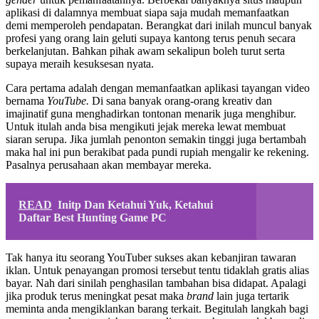
aplikasi di dalamnya membuat siapa saja mudah memanfaatkan
demi memperoleh pendapatan. Berangkat dari inilah muncul banyak
profesi yang orang lain geluti supaya kantong terus penuh secara
berkelanjutan. Bahkan pihak awam sekalipun boleh turut serta
supaya meraih kesuksesan nyata.
Cara pertama adalah dengan memanfaatkan aplikasi tayangan video
bernama
YouTube.
Di sana banyak orang-orang kreativ dan
imajinatif guna menghadirkan tontonan menarik juga menghibur.
Untuk itulah anda bisa mengikuti jejak mereka lewat membuat
siaran serupa. Jika jumlah penonton semakin tinggi juga bertambah
maka hal ini pun berakibat pada pundi rupiah mengalir ke rekening.
Pasalnya perusahaan akan membayar mereka.
READ
Initp Dan Ketahui Yuk, Ketahui
Daftar Best Hunting Game PC
Tak hanya itu seorang YouTuber sukses akan kebanjiran tawaran
iklan. Untuk penayangan promosi tersebut tentu tidaklah gratis alias
bayar. Nah dari sinilah penghasilan tambahan bisa didapat. Apalagi
jika produk terus meningkat pesat maka
brand
lain juga tertarik
meminta anda mengiklankan barang terkait. Begitulah langkah bagi