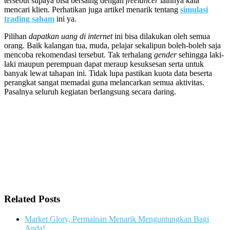
tersebut supaya bisa bersaing dengan
freelancer
lainnya kala
mencari klien. Perhatikan juga artikel menarik tentang
simulasi
trading saham
ini ya.
Pilihan
dapatkan uang di internet
ini bisa dilakukan oleh semua
orang. Baik kalangan tua, muda, pelajar sekalipun boleh-boleh saja
mencoba rekomendasi tersebut. Tak terhalang
gender
sehingga laki-
laki maupun perempuan dapat meraup kesuksesan serta untuk
banyak lewat tahapan ini. Tidak lupa pastikan kuota data beserta
perangkat sangat memadai guna melancarkan semua aktivitas.
Pasalnya seluruh kegiatan berlangsung secara daring.
Related Posts
Market Glory, Permainan Menarik Menguntungkan Bagi
Anda!