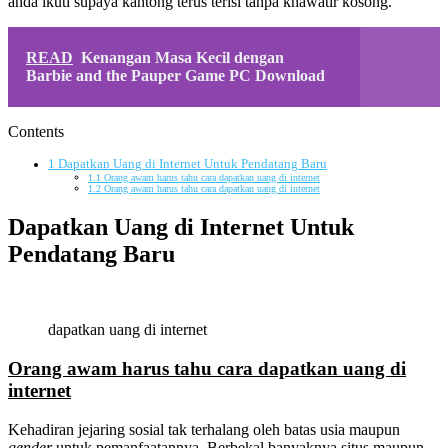
anda ikuti supaya kantong terus terisi tanpa khawatir kosong.
READ
Kenangan Masa Kecil dengan
Barbie and the Pauper Game PC Download
Contents
1
Dapatkan Uang di Internet Untuk Pendatang Baru
1.1
Orang awam harus tahu cara dapatkan uang di internet
1.2
Orang awam harus tahu cara dapatkan uang di internet
Dapatkan Uang di Internet Untuk
Pendatang Baru
dapatkan uang di internet
Orang awam harus tahu cara dapatkan uang di
internet
Kehadiran jejaring sosial tak terhalang oleh batas usia maupun
gender
untuk pemanfaatannya. Berbekal banyaknya situs maupun