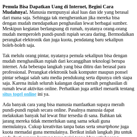
Pemula Bisa Dapatkan Uang di Internet, Begini Cara
Mudahnya!.
Manusia mempunyai akal luas dan ide yang berasal
dari mana saja. Sehingga tak mengherankan jika mereka bisa
dengan mudah mendapatkan penghasilan lewat berbagai sumber.
Meskipun kegiatan berlangsung di rumah, nyatanya orang-orang
mudah memperoleh pundi-pundi rupiah secara daring. Bermodalkan
perangkat elektronik dan juga kuota, pendatang baru sekalipun
boleh-boleh saja.
Tak melulu orang pintar, nyatanya pemula sekalipun bisa dengan
mudah menghasilkan rupiah dari kecanggihan teknologi berupa
internet. Ada beberapa langkah yang bisa ditiru dan berasal para
professional. Perangkat elektronik baik komputer maupun ponsel
pintar sebagai salah satu media pendukung serta dipunya oleh siapa
saja. Karena itulah seluruh kalangan dapat meraih penghasilan di
rumah lewat aktivitas online. Perhatikan juga artikel menarik tentang
situs togel online
ini ya.
Ada banyak cara yang bisa manusia manfaatkan supaya meraih
pundi-pundi rupiah secara online. Pasalnya manusia dapat
melakukan banyak hal lewat fitur tersedia di sana. Bahkan tak
jarang mereka tidak memerlukan uang sama sekali guna
memulainya. Cukup kreativitas tanpa batas serta
smartphone
juga
kuota memadai guna memulainya. Berikut inilah langkah jitu untuk