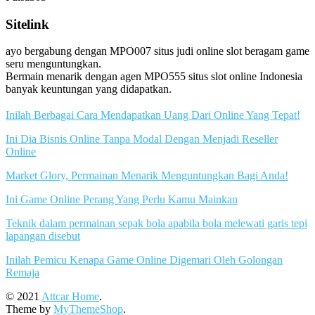
Sitelink
ayo bergabung dengan MPO007 situs judi online slot beragam game
seru menguntungkan.
Bermain menarik dengan agen MPO555 situs slot online Indonesia
banyak keuntungan yang didapatkan.
Inilah Berbagai Cara Mendapatkan Uang Dari Online Yang Tepat!
Ini Dia Bisnis Online Tanpa Modal Dengan Menjadi Reseller
Online
Market Glory, Permainan Menarik Menguntungkan Bagi Anda!
Ini Game Online Perang Yang Perlu Kamu Mainkan
Teknik dalam permainan sepak bola apabila bola melewati garis tepi
lapangan disebut
Inilah Pemicu Kenapa Game Online Digemari Oleh Golongan
Remaja
© 2021
Attcar Home
.
Theme by
MyThemeShop
.