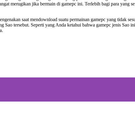
sangat merugikan jika bermain di gamepc ini. Terlebih bagi para yang s
ngenakan saat mendownload suatu permainan gamepc yang tidak sesuai
g Sao tersebut. Seperti yang Anda ketahui bahwa gamepc jenis Sao in
a.