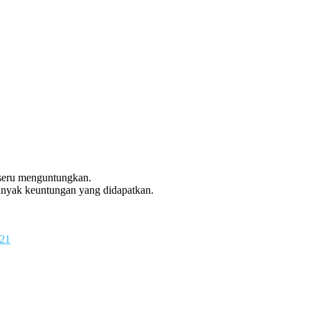
 seru menguntungkan.
anyak keuntungan yang didapatkan.
021