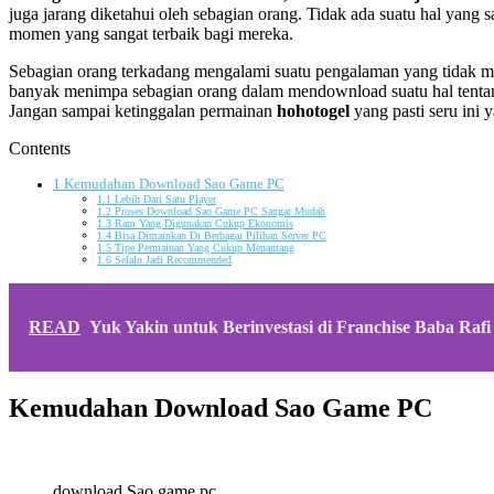
juga jarang diketahui oleh sebagian orang. Tidak ada suatu hal yang 
momen yang sangat terbaik bagi mereka.
Sebagian orang terkadang mengalami suatu pengalaman yang tidak me
banyak menimpa sebagian orang dalam mendownload suatu hal tentan
Jangan sampai ketinggalan permainan
hohotogel
yang pasti seru ini y
Contents
1
Kemudahan Download Sao Game PC
1.1
Lebih Dari Satu Player
1.2
Proses Download Sao Game PC Sangat Mudah
1.3
Ram Yang Digunakan Cukup Ekonomis
1.4
Bisa Dimainkan Di Berbagai Pilihan Server PC
1.5
Tipe Permainan Yang Cukup Menantang
1.6
Selalu Jadi Recommended
READ
Yuk Yakin untuk Berinvestasi di Franchise Baba Rafi
Kemudahan Download Sao Game PC
download Sao game pc