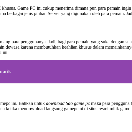
 khusus. Game PC ini cukup menerima dimana pun para pemain ingin m
ima berbagai jenis pilihan Server yang digunakan oleh para pemain. Ja
ntang para penggunanya. Jadi, bagi para pemain yang suka dengan s
in dewasa karena membutuhkan keahlian khusus dalam memainkannya. S
 ini.
narik
gamepc ini. Bahkan untuk
download Sao game pc
maka para pengguna b
gguna ketika mendownload langsung gamepcini di situs resmi milik ga