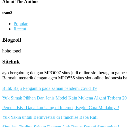
About The Author
team2
Popular
Recent
Blogroll
hoho togel
Sitelink
ayo bergabung dengan MPO007 situs judi online slot beragam game
Bermain menarik dengan agen MPO555 situs slot online Indonesia b
Butik Baju Pengantin pada zaman pandemi covid-19
Yuk Simak Pilihan Dan Jenis Model Kain Mukena Algani Terbaru 2
Pemula Bisa Dapatkan Uang di Internet, Begini Cara Mudahnya!
Yuk Yakin untuk Berinvestasi di Franchise Baba Rafi
Simulasi Trading Saham Dengan Apk Bagus Seperti Sungguhan!