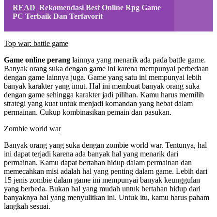
READ
Rekomendasi Best Online Rpg Game
PC Terbaik Dan Terfavorit
Top war: battle game
Game online perang
lainnya yang menarik ada pada battle game.
Banyak orang suka dengan game ini karena mempunyai perbedaan
dengan game lainnya juga. Game yang satu ini mempunyai lebih
banyak karakter yang imut. Hal ini membuat banyak orang suka
dengan game sehingga karakter jadi pilihan. Kamu harus memilih
strategi yang kuat untuk menjadi komandan yang hebat dalam
permainan. Cukup kombinasikan pemain dan pasukan.
Zombie world war
Banyak orang yang suka dengan zombie world war. Tentunya, hal
ini dapat terjadi karena ada banyak hal yang menarik dari
permainan. Kamu dapat bertahan hidup dalam permainan dan
memecahkan misi adalah hal yang penting dalam game. Lebih dari
15 jenis zombie dalam game ini mempunyai banyak keunggulan
yang berbeda. Bukan hal yang mudah untuk bertahan hidup dari
banyaknya hal yang menyulitkan ini. Untuk itu, kamu harus paham
langkah sesuai.