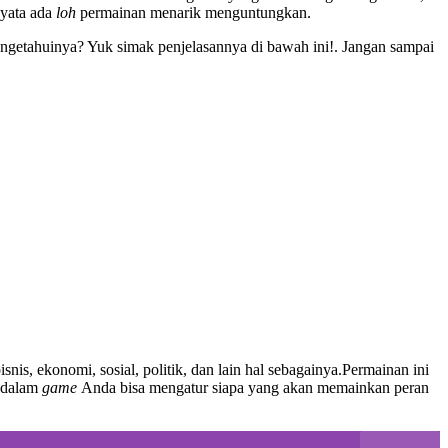
nyata ada
loh
permainan menarik menguntungkan.
mengetahuinya? Yuk simak penjelasannya di bawah ini!. Jangan sampai
is, ekonomi, sosial, politik, dan lain hal sebagainya.Permainan ini
i dalam
game
Anda bisa mengatur siapa yang akan memainkan peran