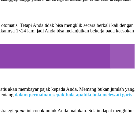
otomatis. Tetapi Anda tidak bisa mengklik secara berkali-kali dengan
ukannya 1×24 jam, jadi Anda bisa melanjutkan bekerja pada keesokan
matis akan membayar pajak kepada Anda. Memang bukan jumlah yang
 tentang
dalam permainan sepak bola apabila bola melewati garis
strategi
game
ini cocok untuk Anda mainkan. Selain dapat menghibur