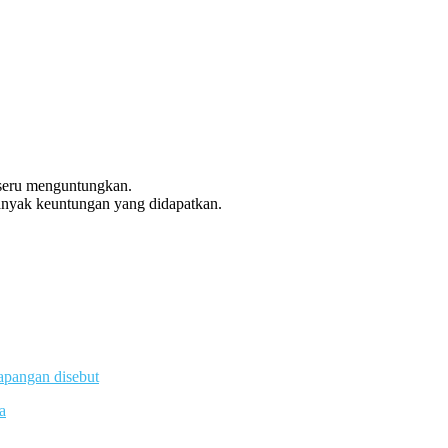
 seru menguntungkan.
anyak keuntungan yang didapatkan.
lapangan disebut
a