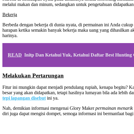
melalui makan dan minum, sedangkan untuk pengetahuan didapatkan
Bekerja
Berbeda dengan bekerja di dunia nyata, di permainan ini Anda cukup 
harapan ketika semakin banyak bekerja maka uang yang dihasilkan a
harinya.
READ
Initp Dan Ketahui Yuk, Ketahui Daftar Best Huntin
Melakukan Pertarungan
Fitur ini mungkin dapat menjadi pendulang rupiah, kenapa begitu?
besar yang akan didapatkan, tetapi hasilnya lumayan bila ada lebih da
tepi lapangan disebut
ini ya.
Nah, demikian informasi mengenai Glory Maker
permainan menarik
diri juga dapat mengisi dompet, semoga informasi ini bermanfaat bagi