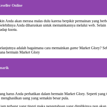
eseller Online
kin Anda akan merasa malas dulu karena berpikir permainan yang berba
 Selebihnya Anda diharuskan untuk memainkannya melalui web. Selai
hadap kuota.
selanjutnya adalah bagaimana cara memainkan
game
Market Glory? Se
imana bermain Market Glory
narik
ang harus Anda perhatikan dalam bermain Market Glory. Seperti yang te
an menghasilkan uang yang semakin besar pula.
jam terbang yang tinggi maka pengetahuan yang dimilikinya pun akan 