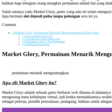
bahkan bagi sebagian orang mungkin permainan adalah hal yang tidak b
Salah satunya yaitu Market Glory,
game
yang satu ini selain mengas
lupa bermain
slot deposit pulsa tanpa potongan
seru ini ya.
Contents
1
Market Glory, Permainan Menarik Menguntungkan Bagi Anda
1.1
Apa sih Market Glory itu?
1.2
Cara Bermain Game Market Glory
1.3
Pengalaman, Energi, Dan Pengetahuan
1.4
Melakukan Pertarungan
Market Glory, Permainan Menarik Mengu
permainan menarik menguntungkan
Apa
sih
Market Glory itu?
Market Glory adalah sebuah
game
berbasis web dimana di dalamnya me
mengusung tema kehidupan virtual, jadi ketika memainkannya seolah
sebagai pekerja, pemilik perusahaan, pedagang, bahkan untuk adegan 