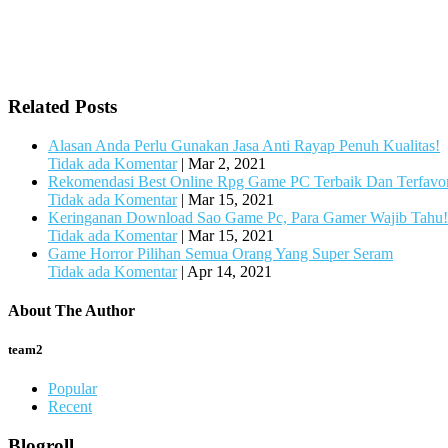
Related Posts
Alasan Anda Perlu Gunakan Jasa Anti Rayap Penuh Kualitas!
Tidak ada Komentar
|
Mar 2, 2021
Rekomendasi Best Online Rpg Game PC Terbaik Dan Terfavor
Tidak ada Komentar
|
Mar 15, 2021
Keringanan Download Sao Game Pc, Para Gamer Wajib Tahu!
Tidak ada Komentar
|
Mar 15, 2021
Game Horror Pilihan Semua Orang Yang Super Seram
Tidak ada Komentar
|
Apr 14, 2021
About The Author
team2
Popular
Recent
Blogroll