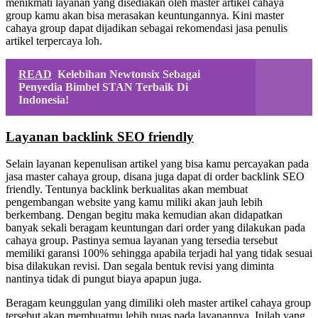
menikmati layanan yang disediakan oleh master artikel cahaya
group kamu akan bisa merasakan keuntungannya. Kini master
cahaya group dapat dijadikan sebagai rekomendasi jasa penulis
artikel terpercaya loh.
READ
Kelebihan Newtonsix Sebagai
Penyedia Bimbel STAN Terbaik Di
Indonesia!
Layanan backlink SEO friendly
Selain layanan kepenulisan artikel yang bisa kamu percayakan pada
jasa master cahaya group, disana juga dapat di order backlink SEO
friendly. Tentunya backlink berkualitas akan membuat
pengembangan website yang kamu miliki akan jauh lebih
berkembang. Dengan begitu maka kemudian akan didapatkan
banyak sekali beragam keuntungan dari order yang dilakukan pada
cahaya group. Pastinya semua layanan yang tersedia tersebut
memiliki garansi 100% sehingga apabila terjadi hal yang tidak sesuai
bisa dilakukan revisi. Dan segala bentuk revisi yang diminta
nantinya tidak di pungut biaya apapun juga.
Beragam keunggulan yang dimiliki oleh master artikel cahaya group
tersebut akan membuatmu lebih puas pada layanannya. Inilah yang