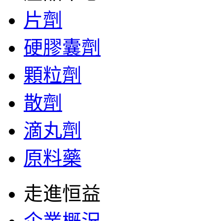
片劑
硬膠囊劑
顆粒劑
散劑
滴丸劑
原料藥
走進恒益