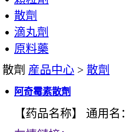
散劑
滴丸劑
原料藥
散劑
産品中心
>
散劑
阿奇霉素散劑
【药品名称】 通用名