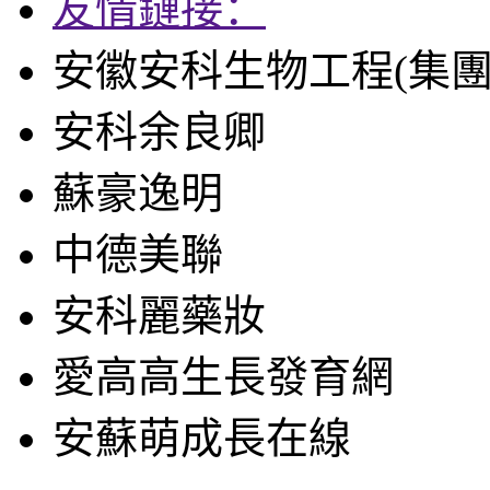
友情鏈接：
安徽安科生物工程(集團
安科余良卿
蘇豪逸明
中德美聯
安科麗藥妝
愛高高生長發育網
安蘇萌成長在線